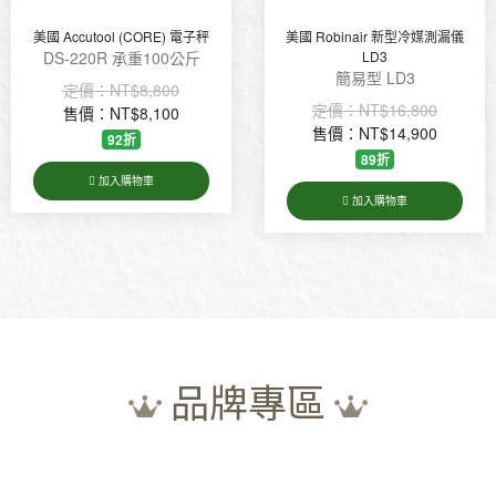
) 電子秤
美國 Robinair 新型冷媒測漏儀
iPump 單段真空幫浦 V-
0公斤
LD3
V-i120SV, 1/
簡易型 LD3
0
售價：NT$3,8
定價：
NT$16,800
0
售價：NT$14,900
加入購物車
89折
加入購物車
品牌專區